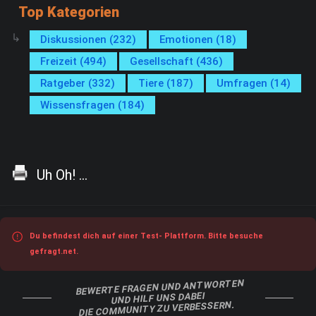
Top Kategorien
Diskussionen (232)
Emotionen (18)
Freizeit (494)
Gesellschaft (436)
Ratgeber (332)
Tiere (187)
Umfragen (14)
Wissensfragen (184)
Uh Oh! ...
Du befindest dich auf einer Test- Plattform. Bitte besuche
gefragt.net.
BEWERTE FRAGEN UND ANTWORTEN
UND HILF UNS DABEI
DIE COMMUNITY ZU VERBESSERN.