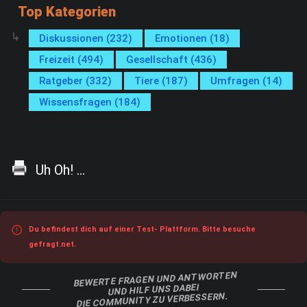
Top Kategorien
Diskussionen (232)
Emotionen (18)
Freizeit (494)
Gesellschaft (436)
Ratgeber (332)
Tiere (187)
Umfragen (14)
Wissensfragen (184)
Uh Oh! ...
Du befindest dich auf einer Test- Plattform. Bitte besuche
gefragt.net.
BEWERTE FRAGEN UND ANTWORTEN
UND HILF UNS DABEI
DIE COMMUNITY ZU VERBESSERN.