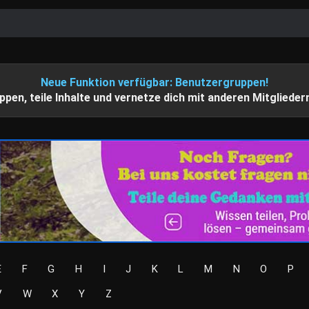
Neue Funktion verfügbar: Benutzergruppen!
ppen, teile Inhalte und vernetze dich mit anderen Mitglieder
E
F
G
H
I
J
K
L
M
N
O
P
V
W
X
Y
Z