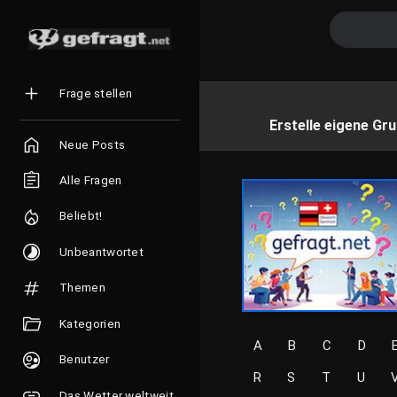
Frage stellen
Erstelle eigene Gru
Neue Posts
Alle Fragen
Beliebt!
Unbeantwortet
Themen
Kategorien
A
B
C
D
Benutzer
R
S
T
U
Das Wetter weltweit