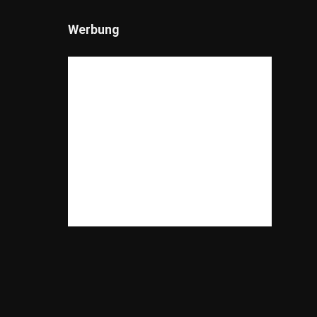
Lifestyle
(719)
Pflanzen / Natur
(61)
Werbung
Ratgeber
(332)
Recht / Gesetze
(49)
Reisen
(605)
Shopping
(821)
Spiele
(81)
Sonstiges
(3,972)
Sport
(230)
Tiere
(187)
Unterhaltung
(77)
Unternehmen
(239)
Umfragen
(14)
Wissensfragen
(184)
Ratespiele
(1)