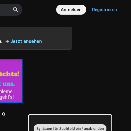
Anmelden
Registrieren
n.
➜ Jetzt ansehen
Q
Syntaxen für Suchfeld ein / auablenden